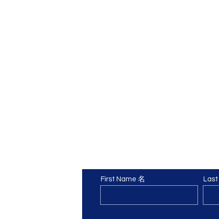
rsMind
Contact Us 聯繫我們
es
First Name 名
Las
om