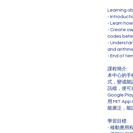
Learning ob
- Introduct
- Learn how
- Create ow
codes behi
- Understan
and arithme
- End of ter
課程簡介:
本中心的手
式，變成能
訊檔，便可自
Google 
用 MIT Ap
能廣泛，能
學習目標 :
- 移動應用