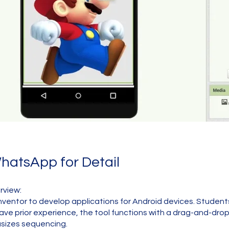
atsApp for Detail
rview:
nventor to develop applications for Android devices. Student
have prior experience, the tool functions with a drag-and-drop
sizes sequencing.