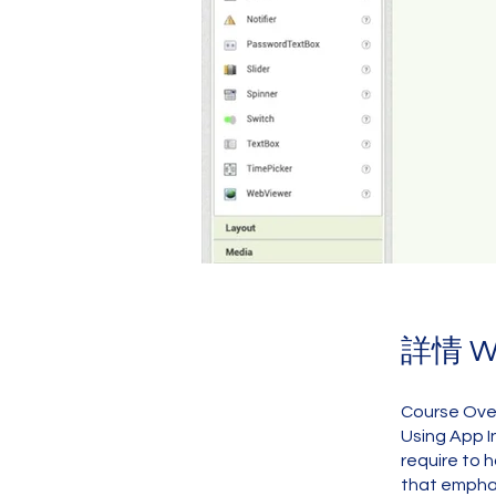
詳情 Wh
Course Ove
Using App I
require to 
that empha