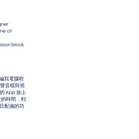
gner
ne of
ision block
編寫電腦程
 聲音檔與視
App 放上
12堂的時間，利
學，而且配備的功