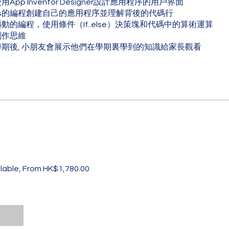
用App Inventor Designer設計應用程序的用戶界面
ocks的編程創建自己的應用程序並理解背後的代碼行
驅動的編程，使用條件（If..else）決策塊和代碼中的算術運算
創作思維
個學期後, 小朋友會展示他們在學期裏學到的知識給家長觀看
ilable, From HK$1,780.00