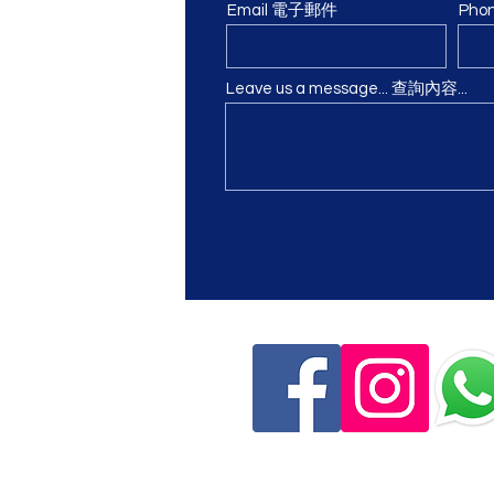
Email 電子郵件
Pho
 Tower, 16-22
ay Bay, H.K.
高威樓4樓A室
Leave us a message... 查詢內容...
trial Building
Hop Lane, Tuen Mun
de,
Tseung Kwan
yberport 2, 100