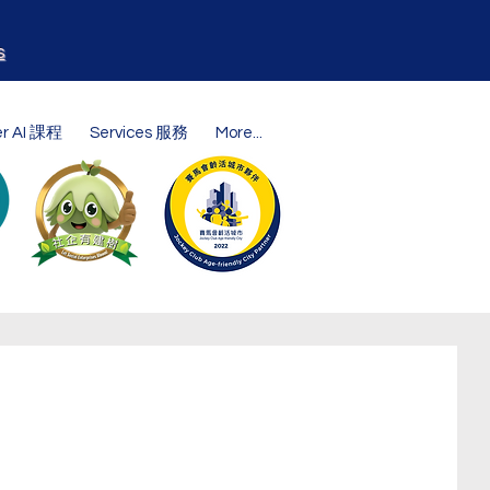
s
er AI 課程
Services 服務
More...