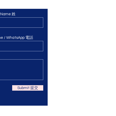
t Name 姓
ne / WhatsApp 電話
Submit 提交