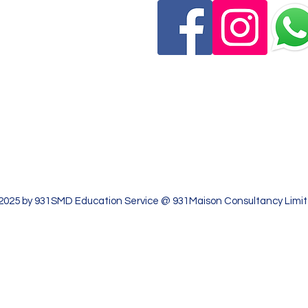
de,
Tseung Kwan
yberport 2, 100
u Lam, Hong Kong
100號數碼港2
2025 by 931SMD Education Service @ 931Maison Consultancy Limi