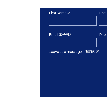
First Name 名
Las
om
Email 電子郵件
Pho
 Tower, 16-22
ay Bay, H.K.
高威樓4樓A室
Leave us a message... 查詢內容...
trial Building
Hop Lane, Tuen Mun