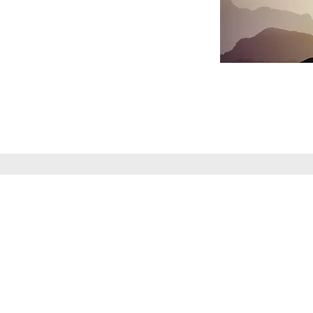
rsMind
Contact Us 聯繫我們
es