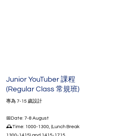
Junior YouTuber 課程
(Regular Class 常規班)
專為 7-15 歲設計
📅Date: 7-8 August
🕰️Time: 1000-1300, (Lunch Break
1300-1415) and 1415-1715