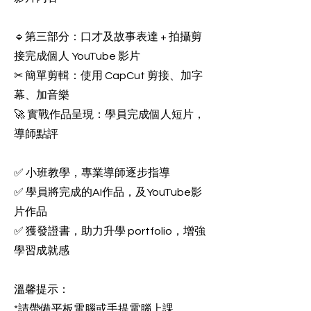
🔹第三部分：口才及故事表達 + 拍攝剪
接完成個人 YouTube 影片
✂ 簡單剪輯：使用 CapCut 剪接、加字
幕、加音樂
🚀 實戰作品呈現：學員完成個人短片，
導師點評
✅ 小班教學，專業導師逐步指導
✅ 學員將完成的AI作品，及YouTube影
片作品
✅ 獲發證書，助力升學 portfolio，增強
學習成就感
溫馨提示：
*請帶備平板電腦或手提電腦上課