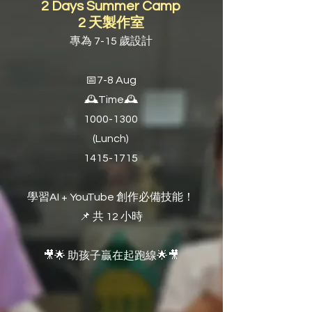
2 Days Summer Camp
2 天製作室
專為 7-15 歲設計
📅7-8 Aug
🕰️Time🕰️
1000-1300
(Lunch)
1415-1715
學習AI + YouTube 創作必備技能！
📌 共 12 小時
🎥🌟 助孩子贏在起跑線🌟🎥