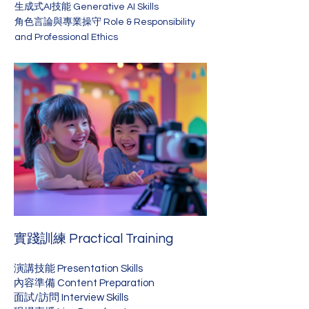
生成式AI技能 Generative AI Skills
角色言論與專業操守 Role & Responsibility
and Professional Ethics
實踐訓練 Practical Training
演講技能 Presentation Skills
內容準備 Content Preparation
面試/訪問 Interview Skills